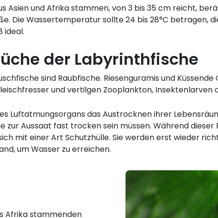
aus Asien und Afrika stammen, von 3 bis 35 cm reicht, be
öße. Die Wassertemperatur sollte 24 bis 28°C betragen, 
 ideal.
üche der Labyrinthfische
schfische sind Raubfische. Riesenguramis und Küssende Gu
Fleischfresser und vertilgen Zooplankton, Insektenlarven 
es Luftatmungsorgans das Austrocknen ihrer Lebensräum
 die zur Aussaat fast trocken sein müssen. Während dieser
h mit einer Art Schutzhülle. Sie werden erst wieder richtig
and, um Wasser zu erreichen.
 aus Afrika stammenden