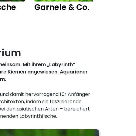
sche
Garnele & Co.
Fisch
rium
einsam: Mit ihrem „Labyrinth“
ihre Kiemen angewiesen. Aquarianer
um.
ht und damit hervorragend für Anfänger
chitekten, indem sie faszinierende
ei den asiatischen Arten – bereichert
nnenden Labyrinthfische.