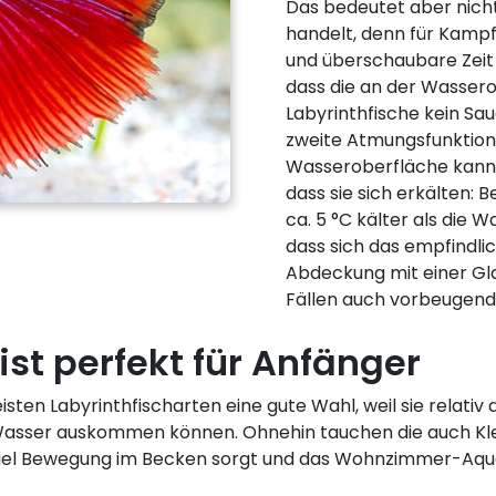
Das bedeutet aber nicht,
handelt, denn für Kampff
und überschaubare Zeit vö
dass die an der Wasser
Labyrinthfische kein Sa
zweite Atmungsfunktion
Wasseroberfläche kann b
dass sie sich erkälten: 
ca. 5 °C kälter als die
dass sich das empfindli
Abdeckung mit einer Glas
Fällen auch vorbeugend
ist perfekt für Anfänger
sten Labyrinthfischarten eine gute Wahl, weil sie relativ
asser auskommen können. Ohnehin tauchen die auch Kle
r viel Bewegung im Becken sorgt und das Wohnzimmer-A