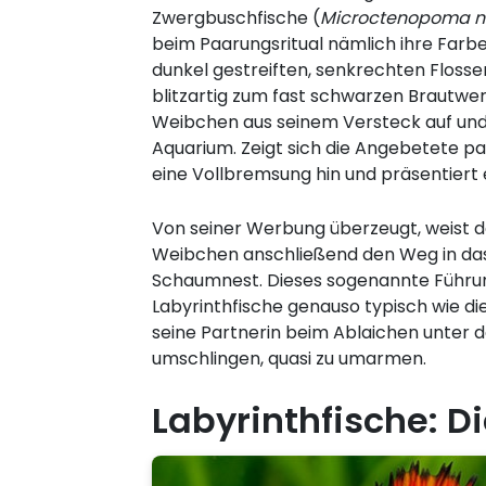
Zwergbuschfische (
Microctenopoma 
beim Paarungsritual nämlich ihre Farbe
dunkel gestreiften, senkrechten Floss
blitzartig zum fast schwarzen Brautwer
Weibchen aus seinem Versteck auf und 
Aquarium. Zeigt sich die Angebetete paar
eine Vollbremsung hin und präsentiert e
Von seiner Werbung überzeugt, weist
Weibchen anschließend den Weg in das
Schaumnest. Dieses sogenannte Führu
Labyrinthfische genauso typisch wie d
seine Partnerin beim Ablaichen unter d
umschlingen, quasi zu umarmen.
Labyrinthfische: D