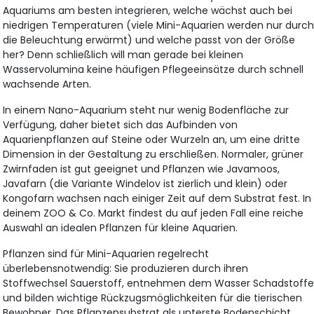
Aquariums am besten integrieren, welche wächst auch bei
niedrigen Temperaturen (viele Mini-Aquarien werden nur durc
die Beleuchtung erwärmt) und welche passt von der Größe
her? Denn schließlich will man gerade bei kleinen
Wasservolumina keine häufigen Pflegeeinsätze durch schnell
wachsende Arten.
In einem Nano-Aquarium steht nur wenig Bodenfläche zur
Verfügung, daher bietet sich das Aufbinden von
Aquarienpflanzen auf Steine oder Wurzeln an, um eine dritte
Dimension in der Gestaltung zu erschließen. Normaler, grüner
Zwirnfaden ist gut geeignet und Pflanzen wie Javamoos,
Javafarn (die Variante Windelov ist zierlich und klein) oder
Kongofarn wachsen nach einiger Zeit auf dem Substrat fest. In
deinem ZOO & Co. Markt findest du auf jeden Fall eine reiche
Auswahl an idealen Pflanzen für kleine Aquarien.
Pflanzen sind für Mini-Aquarien regelrecht
überlebensnotwendig: Sie produzieren durch ihren
Stoffwechsel Sauerstoff, entnehmen dem Wasser Schadstoff
und bilden wichtige Rückzugsmöglichkeiten für die tierischen
Bewohner. Das Pflanzensubstrat als unterste Bodenschicht